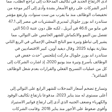
أدى الارتفاع ⁠الجديد في تكاليف المدخلات إلى تراجع الطلب، مما
أجبر الشركات على ‌رفع الأسعار بشدة وأدى إلى أكبر موجة من
تخفيضات الوظائف منذ ما يقرب من ست سنوات. وارتفع مؤشر
ستاندرد اند بورز جلوبال لمديري المشتريات في مصر إلى 47.1
في مايو من 46.6 في أبريل ، لكنه ظل دون عتبة 50.0 التي
تفصل بين ​النمو والانكماش للشهر الخامس ⁠على التوالي، مما
يشير إلى تباطؤ وتيرة نمو الناتج المحلي الإجمالي في ‌الربع الثاني
مقارنة ​بنهاية 2025. وقال ديفيد أوين، كبير الاقتصاديين في
ستاندرد اند ‌بورز جلوبال ماركت إنتلجنس “حدث خفض ‌في
الوظائف بأسرع وتيرة منذ يونيو 2020، إذ اشارت الشركات إلى
كل من عمليات التسريح الفعلي والقرارات بعدم شغل الوظائف
الشاغرة”.
وتسارع تضخم أسعار المدخلات للشهر الرابع على التوالي إلى
أعلى مستوى له منذ يناير 2023، مدفوعا بارتفاع تكاليف الوقود
والكهرباء وضعف الجنيه الذي أدى إلى ارتفاع فواتير الاستيراد
⁠وأقوى ضغوط على الأجور منذ يناير 2018. وقامت الشركات