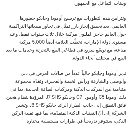
وبيئات التفاعل مع الجمهور.
وتتزامن هذه التطورات مع ترسيخ أومودا وجايكو حضورها
العالمي، بعد تحقيق إنجاز بارز تمثّل في تجاوز مبيعاتها التراكمية
حول العالم حاجز المليون مركبة خلال ثلاث سنوات فقط. وعلى
مستوى دولة الإمارات، تخطّت العلامة أيضاً 5,000 مركبة
مباعة، مع توسّع سريع في قطاعَي البيع بالتجزئة وخدمات ما بعد
البيع في مختلف أنحاء الدولة.
تدير أومودا وجايكو حالياً عدداً من صالات العرض في دبي
وأبوظبي والشارقة ورأس الخيمة والفجيرة، وتقدّم مجموعة
متنامية من المركبات الذكية ومركبات الطاقة الجديدة، بما في
ذلك أومودا C5 وأومودا C7 وجايكو J7 SHS المزوّدة بنظام هجين
فائق التطوّر، إلى جانب الطراز الرائد جايكو J8 SHS وتشير
الشركة إلى أنّ التقنيات الذكية المتقدّمة، بما فيها تقنية الركن
الذكي، ستتوفر تدريجياً في طرازات مستقبلية مختارة.