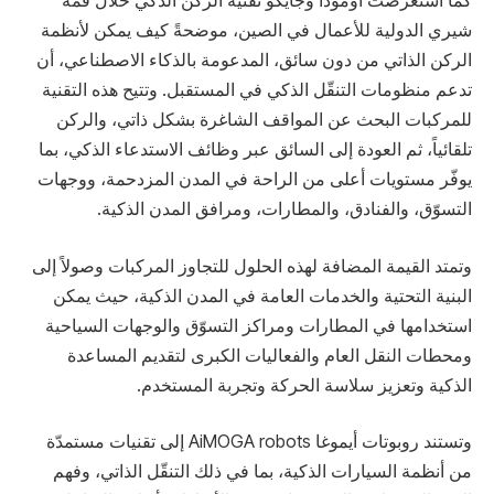
كما استعرضت أومودا وجايكو تقنية الركن الذكي خلال قمّة
شيري الدولية للأعمال في الصين، موضحةً كيف يمكن لأنظمة
الركن الذاتي من دون سائق، المدعومة بالذكاء الاصطناعي، أن
تدعم منظومات التنقّل الذكي في المستقبل. وتتيح هذه التقنية
للمركبات البحث عن المواقف الشاغرة بشكل ذاتي، والركن
تلقائياً، ثم العودة إلى السائق عبر وظائف الاستدعاء الذكي، بما
يوفّر مستويات أعلى من الراحة في المدن المزدحمة، ووجهات
التسوّق، والفنادق، والمطارات، ومرافق المدن الذكية.
وتمتد القيمة المضافة لهذه الحلول للتجاوز المركبات وصولاً إلى
البنية التحتية والخدمات العامة في المدن الذكية، حيث يمكن
استخدامها في المطارات ومراكز التسوّق والوجهات السياحية
ومحطات النقل العام والفعاليات الكبرى لتقديم المساعدة
الذكية وتعزيز سلاسة الحركة وتجربة المستخدم.
وتستند روبوتات أيموغا AiMOGA robots إلى تقنيات مستمدّة
من أنظمة السيارات الذكية، بما في ذلك التنقّل الذاتي، وفهم