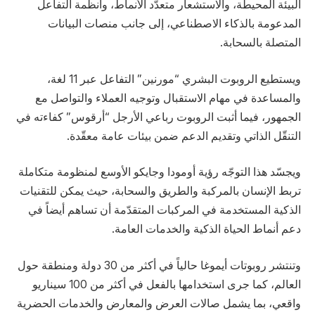
البيئة المحيطة، والاستشعار متعدّد الأنماط، وأنظمة التفاعل
المدعومة بالذكاء الاصطناعي، إلى جانب منصات البيانات
المتصلة بالسحابة.
ويستطيع الروبوت البشري “مورنين” التفاعل عبر 11 لغة،
والمساعدة في مهام الاستقبال وتوجيه العملاء والتواصل مع
الجمهور، فيما أثبت الروبوت رباعي الأرجل “أرقوس” كفاءته في
التنقّل الذاتي وتقديم الدعم ضمن بيئات عامة معقّدة.
ويجسّد هذا التوجّه رؤية أومودا وجايكو الأوسع لمنظومة متكاملة
تربط الإنسان بالمركبة والطريق والسحابة، حيث يمكن للتقنيات
الذكية المستخدمة في المركبات المتقدّمة أن تساهم أيضاً في
دعم أنماط الحياة الذكية والخدمات العامة.
وتنتشر روبوتات أيموغا حالياً في أكثر من 30 دولة ومنطقة حول
العالم، كما جرى استخدامها بالفعل في أكثر من 100 سيناريو
واقعي، بما يشمل صالات العرض والمعارض والخدمات الحضرية