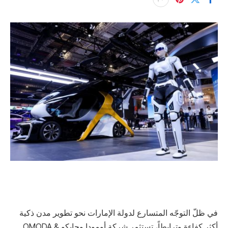
في ظلّ التوجّه المتسارع لدولة الإمارات نحو تطوير مدن ذكية
أكثر كفاءة وترابطاً، تستثمر شركة أومودا وجايكو OMODA &