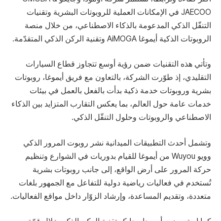
JAECOO في الإمكانات العملية للروبوتات البشرية وتقنيات
التنقّل الذكي المدعومة بالذكاء الاصطناعي، من خلال منصة
الروبوتات الذكية أيموغا AiMOGA وتقنية الركن الذكي المتقدّمة.
وتأتي هذه التقنيات ضمن رؤية أوسع تتجاوز قطاع السيارات
التقليدي، إذ طوّرت الشركة، بالتعاون مع فريق أيموغا، روبوتات
بشرية وروبوتات خدمة ذكية بدأت بالفعل بالعمل في بيئات
خدمات عامة حول العالم، بما يعكس التقارب المتزايد بين الذكاء
الاصطناعي والروبوتات وحلول التنقّل الذكي.
وتشمل أحدث التطبيقات الميدانية نشر روبوت المرور الذكي
وويو Wuyou من أيموغا للقيام بدوريات في الشوارع وتنظيم
حركة المرور على أرض الواقع، إلى جانب روبوتات بشرية
تُستخدم في فعاليات رياضية دولية للتفاعل مع الجمهور بلغات
متعددة، وتقديم المساعدة، وإرشاد الزوّار داخل مواقع الفعاليات.